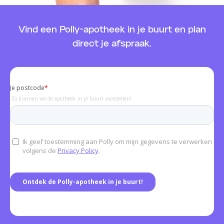
Vind een Polly-apotheek in je buurt en plan
direct je afspraak.