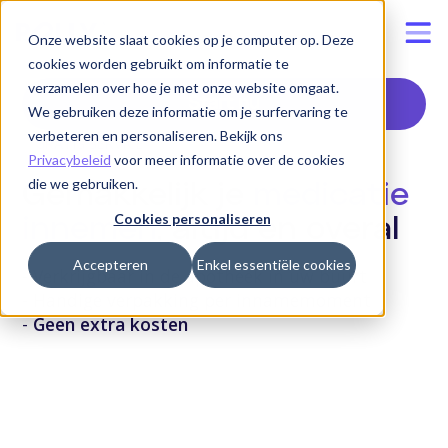
Onze website slaat cookies op je computer op. Deze
cookies worden gebruikt om informatie te
verzamelen over hoe je met onze website omgaat.
Start nu
We gebruiken deze informatie om je surfervaring te
verbeteren en personaliseren. Bekijk ons
GRATIS SERVICE
Privacybeleid
voor meer informatie over de cookies
die we gebruiken.
Gemakkelijk je
medicatie
Cookies personaliseren
innemen
, altijd en overal
Accepteren
Enkel essentiële cookies
- Verkrijgbaar in de apotheek in uw buurt
- Handige verpakking per innamemoment
-
Geen extra kosten