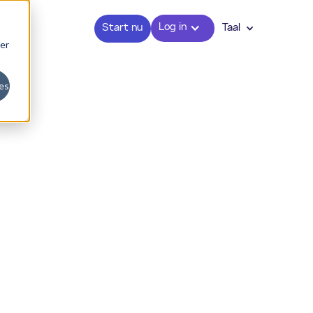
Log in
Start nu
Taal
er
es