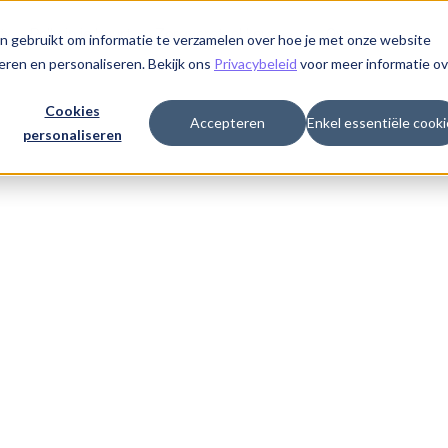
t
Polly in je buurt
Zorgverstrekkers
Over ons
n gebruikt om informatie te verzamelen over hoe je met onze website
eren en personaliseren. Bekijk ons
Privacybeleid
voor meer informatie ov
Cookies
Accepteren
Enkel essentiële cooki
personaliseren