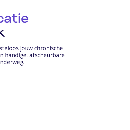
catie
k
steloos jouw chronische
n handige, afscheurbare
onderweg.