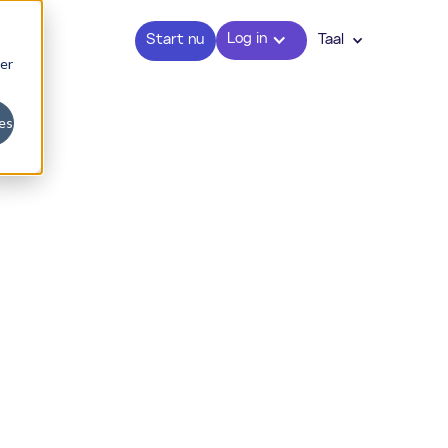
Log in
Start nu
Taal
er
es