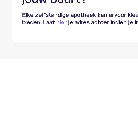
jouw buurt?
Elke zelfstandige apotheek kan ervoor kie
bieden. Laat
hier
je adres achter indien je 
Jouw medicatie, maar dan eenvoudiger
Schrijf je in voor onze nieuwsbrief.