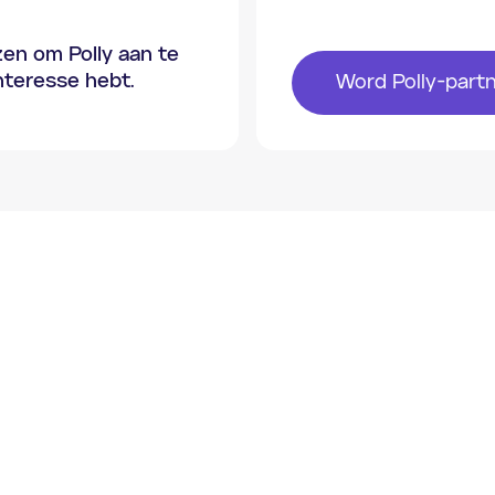
zen om Polly aan te
interesse hebt.
Word Polly-part
Website
.
Home
Hoe het werkt
Over ons