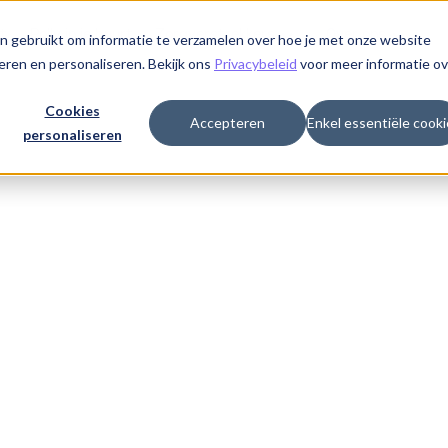
t
Polly in je buurt
Zorgverstrekkers
Over ons
n gebruikt om informatie te verzamelen over hoe je met onze website
eren en personaliseren. Bekijk ons
Privacybeleid
voor meer informatie ov
Cookies
Accepteren
Enkel essentiële cooki
personaliseren