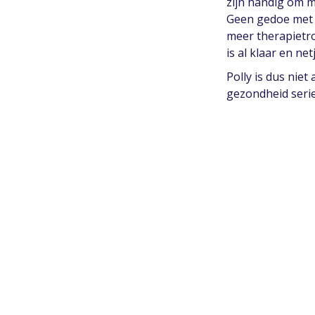
zijn handig om m
Geen gedoe met p
meer therapietro
is al klaar en net
Polly is dus nie
gezondheid serie