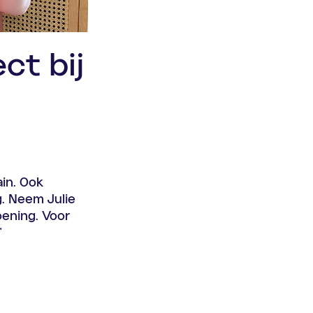
ect bij
ain. Ook
. Neem Julie
oening. Voor
"