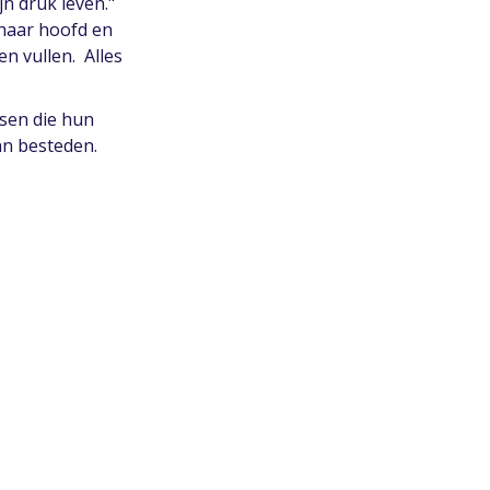
jn druk leven."
 haar hoofd en
en vullen. Alles
nsen die hun
an besteden.