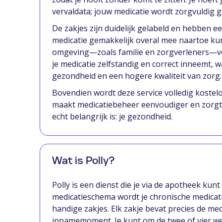
vervaldata; jouw medicatie wordt zorgvuldig g
De zakjes zijn duidelijk gelabeld en hebben e
medicatie gemakkelijk overal mee naartoe kun
omgeving—zoals familie en zorgverleners—vo
je medicatie zelfstandig en correct inneemt, 
gezondheid en een hogere kwaliteit van zorg.
Bovendien wordt deze service volledig kostel
maakt medicatiebeheer eenvoudiger en zorgt e
echt belangrijk is: je gezondheid.
Wat is Polly?
Polly is een dienst die je via de apotheek kun
medicatieschema wordt je chronische medicatie 
handige zakjes. Elk zakje bevat precies de med
innamemoment. Je kunt om de twee of vier we