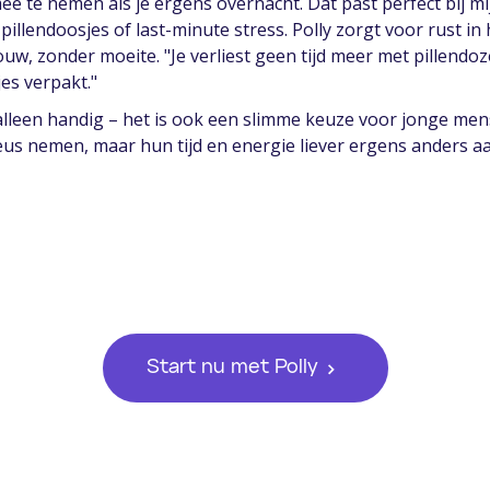
ee te nemen als je ergens overnacht. Dat past perfect bij mi
illendoosjes of last-minute stress. Polly zorgt voor rust in
uw, zonder moeite. "Je verliest geen tijd meer met pillendoz
jes verpakt."
t alleen handig – het is ook een slimme keuze voor jonge me
us nemen, maar hun tijd en energie liever ergens anders a
Start nu met Polly