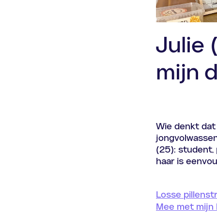
Julie 
mijn d
Wie denkt dat 
jongvolwassen
(25): student,
haar is eenvoud
Losse pillenstr
Mee met mijn l